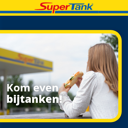
Kom even
bijtanken!